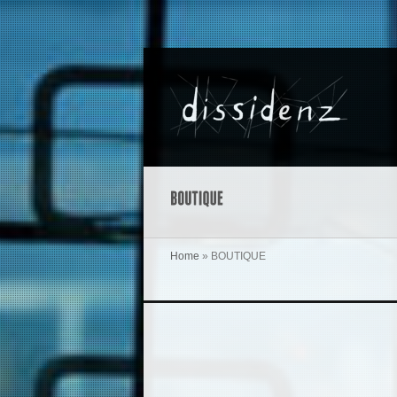
Home
»
BOUTIQUE