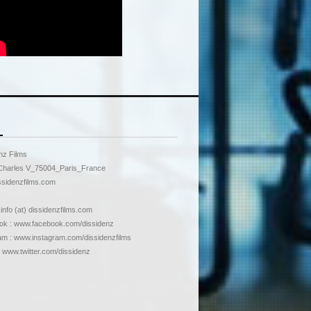
nz Films
Charles V_75004_Paris_France
sidenzfilms.com
 info (at) dissidenzfilms.com
k : www.facebook.com/dissidenz
am : www.instagram.com/dissidenzfilms
: www.twitter.com/dissidenz