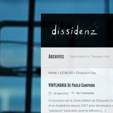
Tag Archives for: "Disquaire Day"
Home
»
LE BLOG
»
Disquaire Day
No Comments
20 April 2012
A l’occasion de la 2ème édition du Disquaire D
et en Angleterre depuis 2007 pour développer e
“passeurs” essentiels pour la diffusion […]