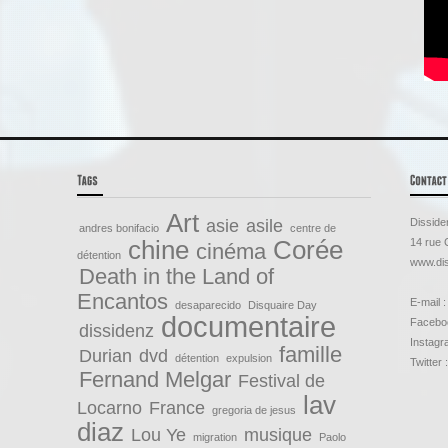
Art
asie
asile
Disside
andres bonifacio
centre de
chine
Corée
14 rue 
cinéma
détention
www.dis
Death in the Land of
Encantos
E-mail :
desaparecido
Disquaire Day
documentaire
Faceboo
dissidenz
Instagr
famille
Durian
dvd
détention
expulsion
Twitter 
Fernand Melgar
Festival de
lav
Locarno
France
gregoria de jesus
diaz
Lou Ye
musique
migration
Paolo