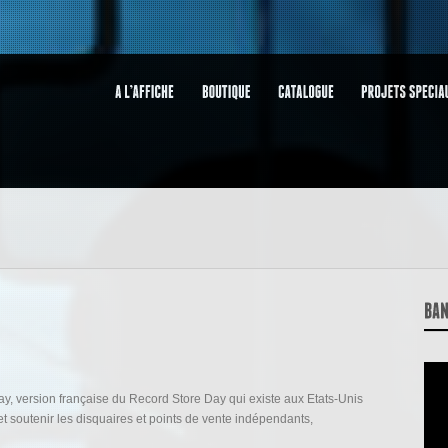
ay, version française du Record Store Day qui existe aux Etats-Unis
t soutenir les disquaires et points de vente indépendants,