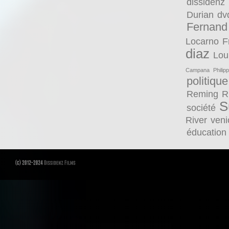
dissidenz
Durian
dv
Fernand
Locarno
F
diaz
Lou
Campana
Philip
politique
Reming
R
S
société
River
veni
éducation