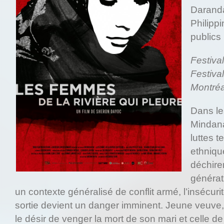
Darand
Philipp
publics
Festiva
Festiva
Montréa
Dans l
Mindana
luttes t
ethniqu
déchiren
générat
un contexte généralisé de conflit armé, l’insécu
sortie devient un danger imminent. Jeune veuve,
le désir de venger la mort de son mari et celle de