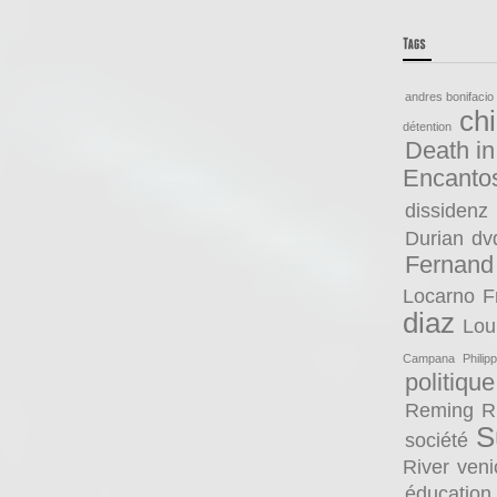
andres bonifacio
ch
détention
Death in
Encanto
dissidenz
Durian
dv
Fernand
Locarno
F
diaz
Lou
Campana
Philip
politique
Reming
R
S
société
River
veni
éducation