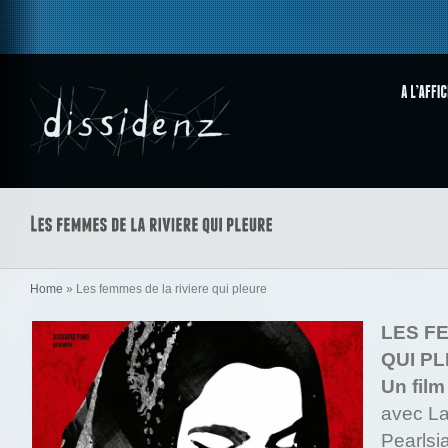
Home
»
Les femmes de la riviere qui pleure
LES F
QUI P
Un fil
avec Lai
Pearlsi