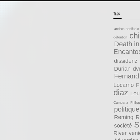
andres bonifacio
ch
détention
Death in
Encanto
dissidenz
Durian
dv
Fernand
Locarno
F
diaz
Lou
Campana
Philip
politique
Reming
R
S
société
River
veni