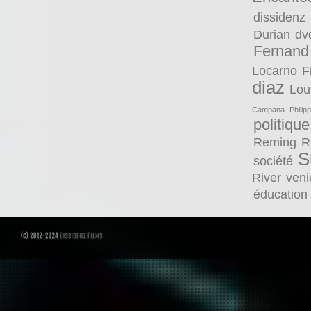
dissidenz
Durian
dv
Fernand
Locarno
F
diaz
Lou
Campana
Philip
politique
Reming
R
S
société
River
veni
éducation