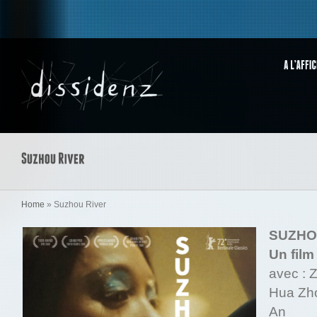
Home
»
Suzhou River
SUZHO
Un film
avec : 
Hua Zho
An