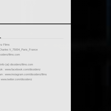
nz Films
Charles V_75004_Paris_France
sidenzfilms.com
 info (at) dissidenzfilms.com
k : www.facebook.com/dissidenz
am : www.instagram.com/dissidenzfilms
: www.twitter.com/dissidenz