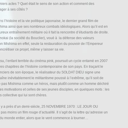
niers actes ? Quel était le sens de son action et comment des
ager à ses côtés ?
 l’histoire et la vie politique japonaise, le dernier grand film de
ima ainsi que ses nombreux combats idéologiques. Alors qu’il est en
ureux entraînement militaire où il fait la rencontre d’étudiants de droite.
enokai (la société du Bouclier), voué à la défense des valeurs
n Mishima en effet, seule la restauration du pouvoir de l’Empereur
concrétiser ce projet, même y laisser sa vie.
u, l’enfant terrible du cinéma pink, poursuit un cycle entamé en 2007
 chapitres de l’histoire contemporaine de son pays. En traçant le
manciers de son époque, le réalisateur du SOLDAT DIEU signe une
raîne inévitablement le militantisme poussé à l’extrême, qu’il soit de
e pas Mishima comme un héros, mais plutôt comme un homme déchiré
ses motivations et celles de ses jeunes disciples, en quelques mots : les
 collective qui lui sont chères.
eu il y a près d’un demi-siècle, 25 NOVEMBRE 1970 : LE JOUR OU
oins un film rouge d’actualité. Il s’agit de la lettre qu’adresse un
s du monde entier, alors que le vent commence à tourner…