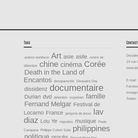
Art
asie
asile
Disside
andres bonifacio
centre de
chine
Corée
14 rue 
cinéma
détention
www.dis
Death in the Land of
Encantos
E-mail :
desaparecido
Disquaire Day
documentaire
Faceboo
dissidenz
Instagr
famille
Durian
dvd
détention
expulsion
Twitter 
Fernand Melgar
Festival de
lav
Locarno
France
gregoria de jesus
diaz
Lou Ye
musique
migration
Paolo
philippines
Campana
Philippe Cohen Solal
politique
procès
Record Store Day