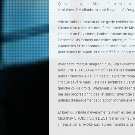
Que voulait exprimer Mishima à travers ses der
centaines d’étudiants en sont-ils venus à s’eng
Afin de saisir l’ampleur de ce geste extrême dans
Wakamatsu relate les dernières années de Mish
lice pour un Prix Nobel, l’artiste entame un rigo
Ensemble, ils forment une milice privée, le Tat
japonaises et de l’honneur des samouraïs. Selo
peut sauver le Japon, et il est prêt à tout pour 
Avec cette fresque biographique, Koji Wakamats
avec UNITED RED ARMY, où il relate les sombres
portrait chaotique de l’un des plus grands ro
critique sévère mais juste des sacrifices qu’ent
gauche ou de droite. Wakamatsu ne représent
par ses propres principes, et surtout interroge 
notions d’engagement et d’action individuelle vs
Et bien qu’il traite d’événements ayant eu li
MISHIMA CHOISIT SON DESTIN n’en demeure pas m
cinéaste de la révolte aux jeunes manifestant