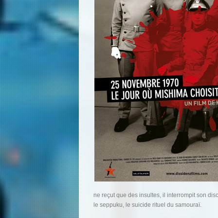
ne reçut que des insultes, il interrompit son d
le seppuku, le suicide rituel du samouraï.