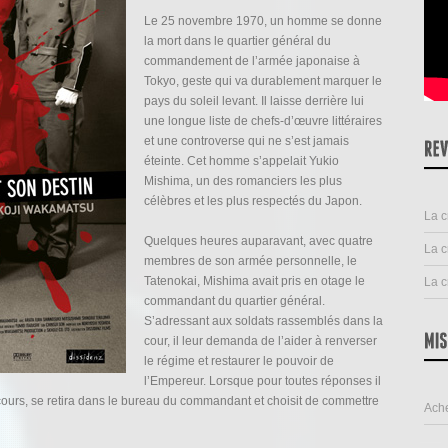
Le 25 novembre 1970, un homme se donne
la mort dans le quartier général du
commandement de l’armée japonaise à
Tokyo, geste qui va durablement marquer le
pays du soleil levant. Il laisse derrière lui
une longue liste de chefs-d’œuvre littéraires
et une controverse qui ne s’est jamais
éteinte. Cet homme s’appelait Yukio
Mishima, un des romanciers les plus
célèbres et les plus respectés du Japon.
La c
Quelques heures auparavant, avec quatre
La c
membres de son armée personnelle, le
Tatenokai, Mishima avait pris en otage le
La c
commandant du quartier général.
S’adressant aux soldats rassemblés dans la
cour, il leur demanda de l’aider à renverser
le régime et restaurer le pouvoir de
l’Empereur. Lorsque pour toutes réponses il
iscours, se retira dans le bureau du commandant et choisit de commettre
Ache