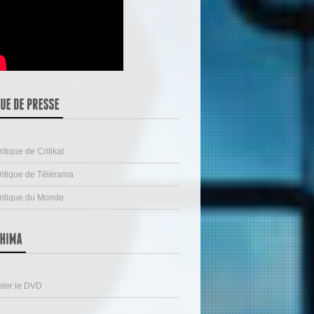
ritique de Critikat
ritique de Télérama
ritique du Monde
ter le DVD