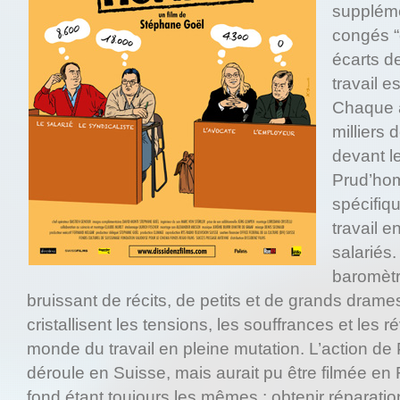
suppléme
congés “
écarts d
travail es
Chaque 
milliers d
devant l
Prud’hom
spécifiqu
travail e
salariés.
baromètr
bruissant de récits, de petits et de grands dra
cristallisent les tensions, les souffrances et les r
monde du travail en pleine mutation. L’actio
déroule en Suisse, mais aurait pu être filmée en 
fond étant toujours les mêmes : obtenir réparati