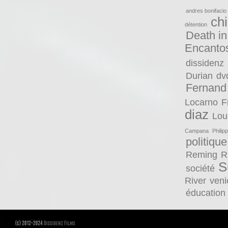
andres bonifacio
ch
détention
Death in
Encanto
dissidenz
Durian
dv
Fernand
Locarno
F
diaz
Lou
Campana
Philip
politique
Reming
R
S
société
River
veni
éducation