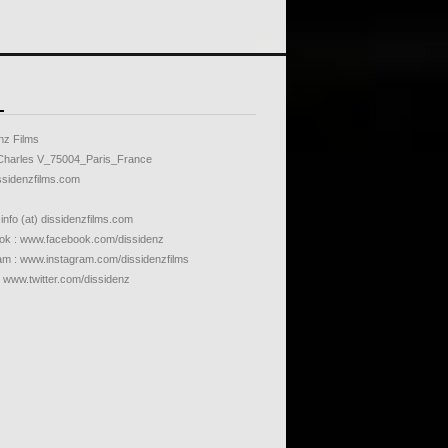
nz Films
Charles V_75004_Paris_France
sidenzfilms.com
 info (at) dissidenzfilms.com
k : www.facebook.com/dissidenz
am : www.instagram.com/dissidenzfilms
: www.twitter.com/dissidenz