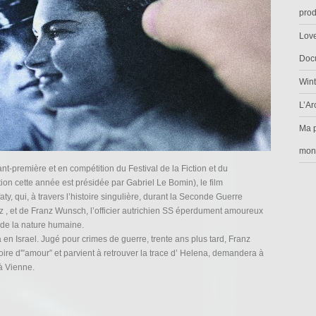
prod
Love
Docu
Wint
L’Ar
Ma p
mon
ant-première et en compétition du Festival de la Fiction et du
ion cette année est présidée par Gabriel Le Bomin), le film
qui, à travers l’histoire singulière, durant la Seconde Guerre
z , et de Franz Wunsch, l’officier autrichien SS éperdument amoureux
 de la nature humaine.
en Israel. Jugé pour crimes de guerre, trente ans plus tard, Franz
oire d'”amour” et parvient à retrouver la trace d’ Helena, demandera à
à Vienne.