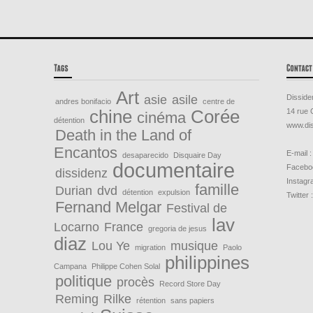
Art
asie
asile
Disside
andres bonifacio
centre de
chine
Corée
14 rue 
cinéma
détention
www.dis
Death in the Land of
Encantos
E-mail :
desaparecido
Disquaire Day
documentaire
Faceboo
dissidenz
Instagr
famille
Durian
dvd
détention
expulsion
Twitter 
Fernand Melgar
Festival de
lav
Locarno
France
gregoria de jesus
diaz
Lou Ye
musique
migration
Paolo
philippines
Campana
Philippe Cohen Solal
politique
procès
Record Store Day
Reming
Rilke
rétention
sans papiers