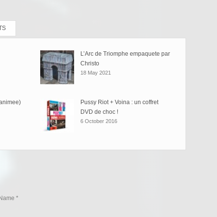
TS
L’Arc de Triomphe empaquete par
Christo
18 May 2021
 animee)
Pussy Riot + Voina : un coffret
DVD de choc !
6 October 2016
Name *