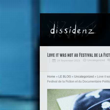
Uncategorized
24 September 2023
Home
»
LE BLOG
»
Uncategorized
»
Love it w
Festival de la Fiction et du Documentaire Polit