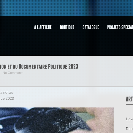
No Comments
as not au
ique 2023
L’e
Deco