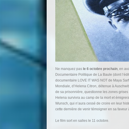
Ne manquez pas
le 6 octobre prochain
, en av
Documentaire Politique de La Baule (dont l’édit
documentaire LOVE IT WAS NOT de Maya Sarfaty, 
Mondiale, d’Helena Citron, détenue à Auschwit
de sa prisonnière, questionne les zones grises
Helena survivra au camp de la mort et émigrera 
Wunsch, qui n’aura cessé de croire en leur hist
cette dernière de venir témoigner en sa faveur 
Le film sort en salles le 11 octobre.