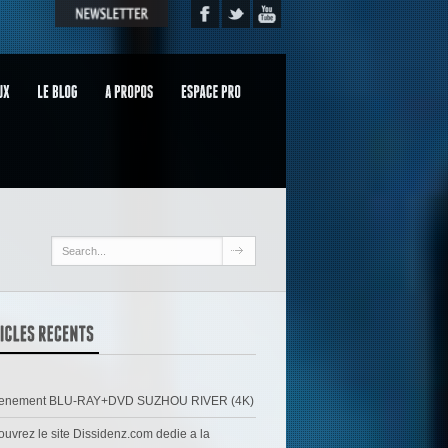
venement BLU-RAY+DVD SUZHOU RIVER (4K)
uvrez le site Dissidenz.com dedie a la