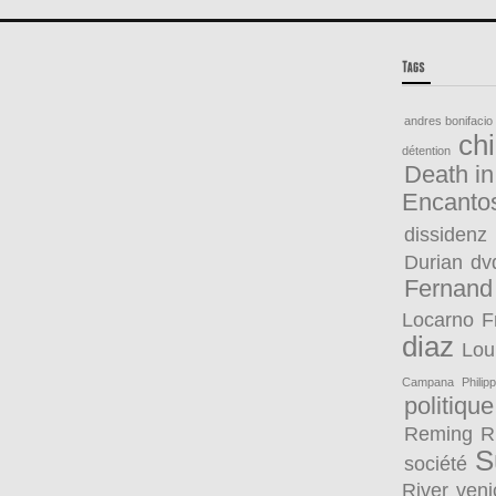
andres bonifacio
ch
détention
Death in
Encanto
dissidenz
Durian
dv
Fernand
Locarno
F
diaz
Lou
Campana
Philip
politique
Reming
R
S
société
River
veni