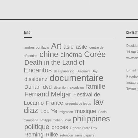
Art
asie
asile
Disside
andres bonifacio
centre de
chine
Corée
14 rue 
cinéma
détention
www.dis
Death in the Land of
Encantos
E-mail :
desaparecido
Disquaire Day
documentaire
Faceboo
dissidenz
Instagr
famille
Durian
dvd
détention
expulsion
Twitter 
Fernand Melgar
Festival de
lav
Locarno
France
gregoria de jesus
diaz
Lou Ye
musique
migration
Paolo
philippines
Campana
Philippe Cohen Solal
politique
procès
Record Store Day
Reming
Rilke
rétention
sans papiers