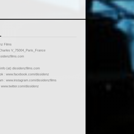
nz Films
Charles V_75004_Paris_France
sidenzfilms.com
 info (at) dissidenzfilms.com
k : www.facebook.com/dissidenz
am : www.instagram.com/dissidenzfilms
: www.twitter.com/dissidenz