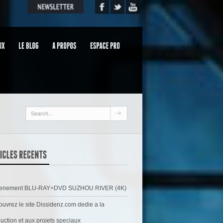
venement BLU-RAY+DVD SUZHOU RIVER (4K)
uvrez le site Dissidenz.com dedie a la
uction et aux projets speciaux