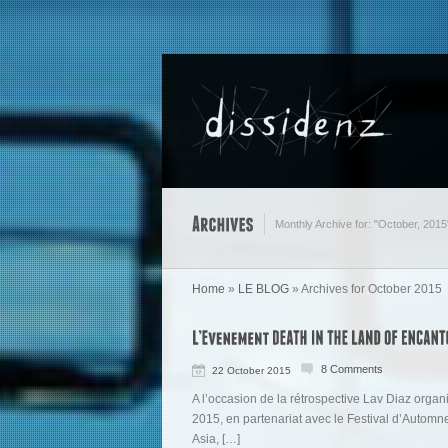
Monthly Archive for: "October, 2015
Home
»
LE BLOG
»
Archives for October 2015
8 Comments
22 October 2015
A l’occasion de la rétrospective Lav Diaz org
2015, en partenariat avec le Festival d’Automne
Asia, […]