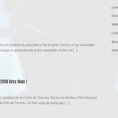
Love
Docu
Wint
L’Ar
Ma p
Do not hesitate to subscribe to the English version of our newsletter
mon
is page or going directly to the newsletter section at […]
 le candidat de la Corée du Sud aux Oscars du Meilleur Film Etranger
du Film de Toronto. Un film coup de poing qui […]