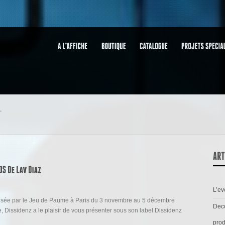
"
L’e
anisée par le Jeu de Paume à Paris du 3 novembre au 5 décembre
Deco
, Dissidenz a le plaisir de vous présenter sous son label Dissidenz
prod